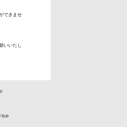
ができませ
願いいたし
せ
lg.jp