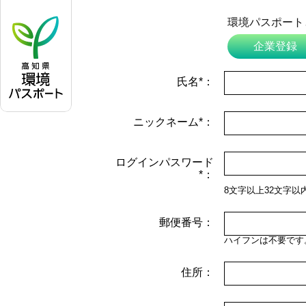
環境パスポート
*は必須入力です
企業登録
氏名*：
ニックネーム*：
ログインパスワード
*：
8文字以上32文字
郵便番号：
ハイフンは不要です。例)
住所：