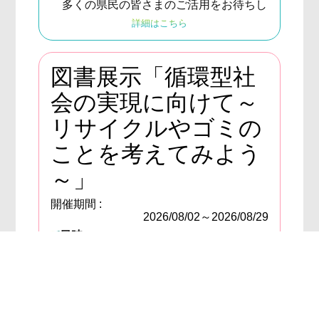
多くの県民の皆さまのご活用をお待ちし
ております。
詳細はこちら
対象者
県内の対象店舗で、対象期間中に対象製
品を購入した県内在住者
図書展示「循環型社
対象品目
会の実現に向けて～
一定の省エネ基準（省エネラベル）を満
たす下記の製品
リサイクルやゴミの
エアコン（★２以上）
冷蔵庫 （★２以上）
ことを考えてみよう
温水機器（エコキュート★４以上、ガ
ス温水機器★３以上）
～」
テレビ （19v型～38v型★3.5以上、
39v型～★２以上）
開催期間 :
LED照明器具（シーリングライト・ペ
2026/08/02～2026/08/29
ンダントライト ★４以上）
日時
令和８年８月２日（日）～令和８年８月２
キャンペーン期間
・購入・設置期間 令和８年６
９日（土）
月１日（月）～令和８年12月31日（木）
場所
・申請受付期間 令和８年６
オーテピア高知図書館 ２階展示架B
月１日（月）～令和９年１月11日（月・
（高知県高知市追手筋２丁目１−１）
祝）
内容