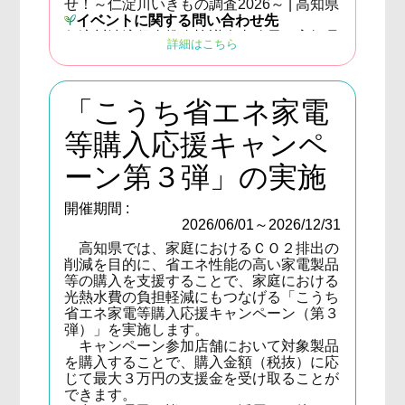
せ！～仁淀川いきもの調査2026～ | 高知県
イベントに関する問い合わせ先
仁淀川清流保全推進協議会事務局（高知県
詳細はこちら
自然共生課）
TEL：088-821-4863
E-mail：seiryu@ken.pref.kochi.lg.jp
取得可能ポイント
「こうち省エネ家電
10ポイント
等購入応援キャンペ
ーン第３弾」の実施
開催期間 :
2026/06/01～2026/12/31
高知県では、家庭におけるＣＯ２排出の
削減を目的に、省エネ性能の高い家電製品
等の購入を支援することで、家庭における
光熱水費の負担軽減にもつなげる「こうち
省エネ家電等購入応援キャンペーン（第３
弾）」を実施します。
キャンペーン参加店舗において対象製品
を購入することで、購入金額（税抜）に応
じて最大３万円の支援金を受け取ることが
できます。