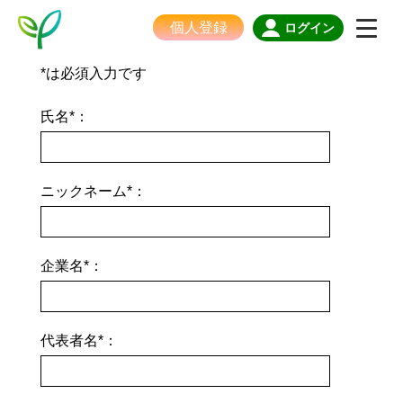
個人登録
ログイン
*は必須入力です
氏名*：
ニックネーム*：
企業名*：
代表者名*：