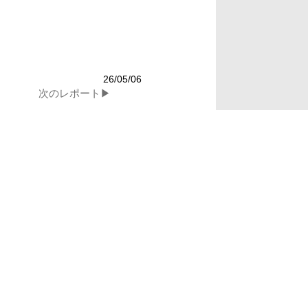
26/05/06
せ
lg.jp